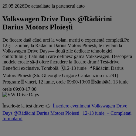
29.05.2026
De actualitate la partenerul auto
Volkswagen Drive Days @Rădăcini
Darius Motors Ploiești
De fiecare dată când urci la volan, meriți o experiență completă.Pe
12 și 13 iunie, la Rădăcini Darius Motors Ploiești, te invităm la
Volkswagen Drive Days— două zile dedicate tehnologiei,
confortului și fiabilității care definesc gama Volkswagen. Descoperă
modele create să-ți ofere încredere la fiecare drum! Test-drive.
Beneficii exclusive. Tombolă. 🗓️12-13 iunie 📍Rădăcini Darius
Motors Ploiești (Str. Gheorghe Grigore Cantacuzino nr. 291)
Program:🟦vineri, 12 iunie, orele 09:00-19:00🟦sâmbătă, 13 iunie,
orele 09:00-17:00
Înscrie-te la test drive: 👉
Înscriere eveniment Volkswagen Drive
Days @Rădăcini Darius Motors Ploiești | 12-13 iunie – Completați
formularul